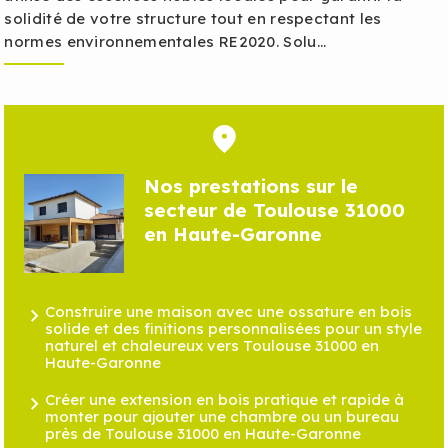
solidité de votre structure tout en respectant les
normes environnementales RE2020. Solu...
Nos prestations sur le
secteur de Toulouse 31000
en Haute-Garonne
Construire une maison avec une ossature en bois
solide et des finitions personnalisées pour un style
naturel et chaleureux vers Toulouse 31000 en
Haute-Garonne
Créer une extension en bois pratique et rapide à
monter pour ajouter une chambre ou un bureau
près de Toulouse 31000 en Haute-Garonne