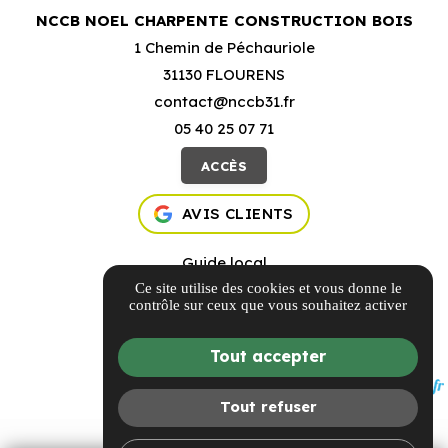
NCCB NOEL CHARPENTE CONSTRUCTION BOIS
1 Chemin de Péchauriole
31130 FLOURENS
contact@nccb31.fr
05 40 25 07 71
ACCÈS
AVIS CLIENTS
Guide local
Ce site utilise des cookies et vous donne le
Informations complémentaires
contrôle sur ceux que vous souhaitez activer
Mentions légales
Politique de confidentialité
Tout accepter
Gestion des cookies
Tout refuser